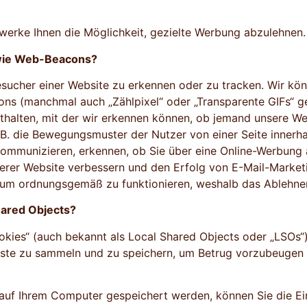
werke Ihnen die Möglichkeit, gezielte Werbung abzulehnen.
 wie Web-Beacons?
esucher einer Website zu erkennen oder zu tracken. Wir kön
ns (manchmal auch „Zählpixel“ oder „Transparente GIFs“ ge
nthalten, mit der wir erkennen können, ob jemand unsere We
. B. die Bewegungsmuster der Nutzer von einer Seite innerh
mmunizieren, erkennen, ob Sie über eine Online-Werbung au
serer Website verbessern und den Erfolg von E-Mail-Market
um ordnungsgemäß zu funktionieren, weshalb das Ablehnen
hared Objects?
okies“ (auch bekannt als Local Shared Objects oder „LSOs
enste zu sammeln und zu speichern, um Betrug vorzubeugen
auf Ihrem Computer gespeichert werden, können Sie die Ein