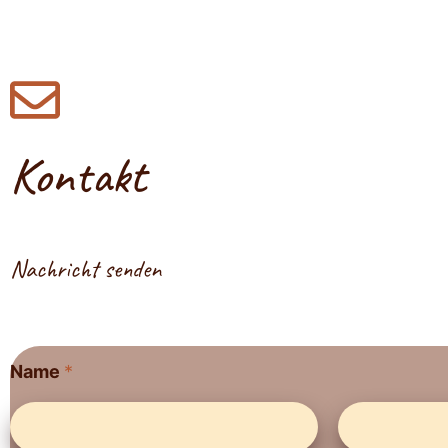
Kontakt
Nachricht senden
*
Name
*
N
a
m
e