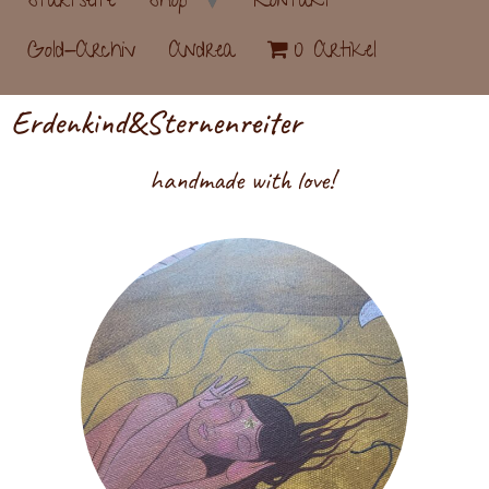
Startseite
Shop
Kontakt
Gold-Archiv
Andrea
0 Artikel
Erdenkind&Sternenreiter
handmade with love!