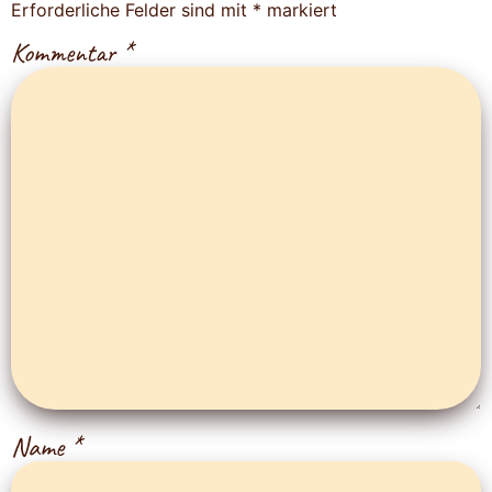
Erforderliche Felder sind mit
*
markiert
Kommentar
*
Name
*